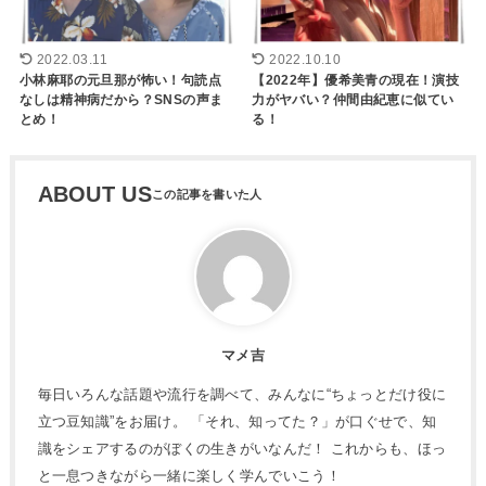
2022.03.11
2022.10.10
小林麻耶の元旦那が怖い！句読点
【2022年】優希美青の現在！演技
なしは精神病だから？SNSの声ま
力がヤバい？仲間由紀恵に似てい
とめ！
る！
ABOUT US
マメ吉
毎日いろんな話題や流行を調べて、みんなに“ちょっとだけ役に
立つ豆知識”をお届け。 「それ、知ってた？」が口ぐせで、知
識をシェアするのがぼくの生きがいなんだ！ これからも、ほっ
と一息つきながら一緒に楽しく学んでいこう！