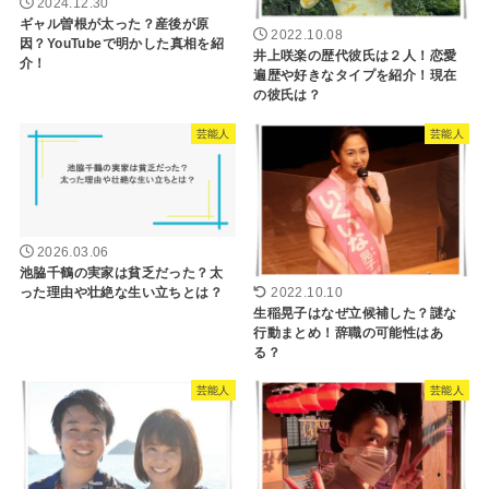
2024.12.30
ギャル曽根が太った？産後が原
2022.10.08
因？YouTubeで明かした真相を紹
井上咲楽の歴代彼氏は２人！恋愛
介！
遍歴や好きなタイプを紹介！現在
の彼氏は？
芸能人
芸能人
2026.03.06
池脇千鶴の実家は貧乏だった？太
った理由や壮絶な生い立ちとは？
2022.10.10
生稲晃子はなぜ立候補した？謎な
行動まとめ！辞職の可能性はあ
る？
芸能人
芸能人