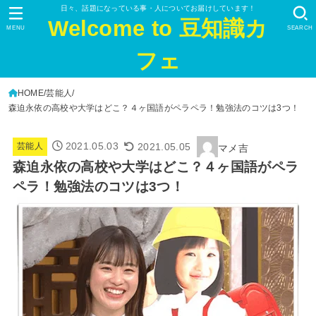
日々、話題になっている事・人についてお届けしています！
Welcome to 豆知識カ
MENU
SEARCH
フェ
HOME
芸能人
森迫永依の高校や大学はどこ？４ヶ国語がペラペラ！勉強法のコツは3つ！
2021.05.03
2021.05.05
芸能人
マメ吉
森迫永依の高校や大学はどこ？４ヶ国語がペラ
ペラ！勉強法のコツは3つ！