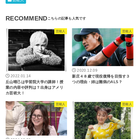
芸能人
RECOMMEND
芸能人
芸能人
2020.12.09
新庄４８歳で現役復帰を目指す３
2022.01.14
つの理由・姉は難病のALS？
丘山晴己は学習院大学の講師！授
業の内容や評判は？出身はアメリ
カ芸術大！
芸能人
芸能人