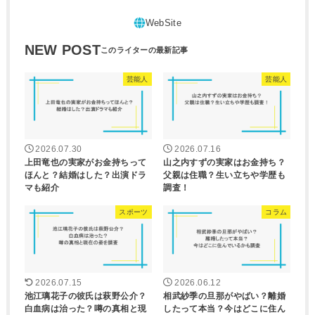
NEW POST
芸能人
芸能人
2026.07.30
2026.07.16
上田竜也の実家がお金持ちって
山之内すずの実家はお金持ち？
ほんと？結婚はした？出演ドラ
父親は住職？生い立ちや学歴も
マも紹介
調査！
スポーツ
コラム
2026.07.15
2026.06.12
池江璃花子の彼氏は萩野公介？
相武紗季の旦那がやばい？離婚
白血病は治った？噂の真相と現
したって本当？今はどこに住ん