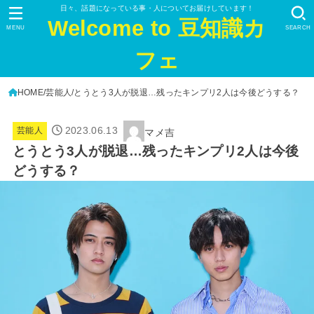
日々、話題になっている事・人についてお届けしています！
Welcome to 豆知識カ
MENU
SEARCH
フェ
HOME
芸能人
とうとう3人が脱退…残ったキンプリ2人は今後どうする？
2023.06.13
芸能人
マメ吉
とうとう3人が脱退…残ったキンプリ2人は今後
どうする？