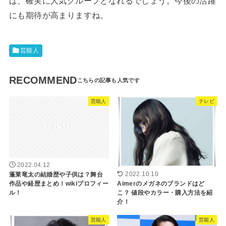
ば、確実に人気グループとなれるでしょう。今後の活躍
にも期待が高まりますね。
芸能人
RECOMMEND
芸能人
テレビ
2022.04.12
蓬莱竜太の結婚歴や子供は？舞台
2022.10.10
作品や経歴まとめ！wikiプロフィー
Aimerのメガネのブランドはど
ル！
こ？ 値段やカラー・購入方法を紹
介！
芸能人
芸能人