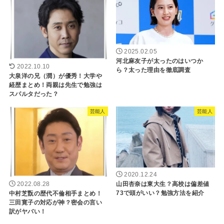
2025.02.05
河北麻友子が太ったのはいつか
2022.10.10
ら？太った理由を徹底調査
大泉洋の兄（潤）が優秀！大学や
経歴まとめ！両親は先生で勉強は
スパルタだった？
芸能人
芸能人
2020.12.24
山田杏奈は東大生？高校は偏差値
2022.08.28
73で頭がいい？勉強方法を紹介
中村芝翫の歴代不倫相手まとめ！
三田寛子の対応が神？密会の言い
訳がヤバい！