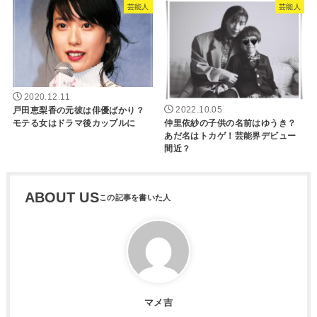
芸能人
芸能人
2020.12.11
戸田恵梨香の元彼は俳優ばかり？
2022.10.05
モテる女はドラマ後カップルに
仲里依紗の子供の名前はゆうき？
あだ名はトカゲ！芸能界デビュー
間近？
ABOUT US
マメ吉