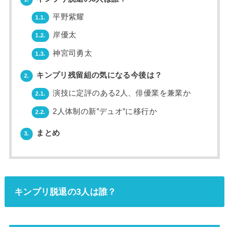
平野紫耀
1.1.
岸優太
1.2.
神宮司勇太
1.3.
キンプリ残留組の気になる今後は？
2.
演技に定評のある2人、俳優業を兼業か
2.1.
2人体制の新”デュオ”に移行か
2.2.
まとめ
3.
キンプリ脱退の3人は誰？