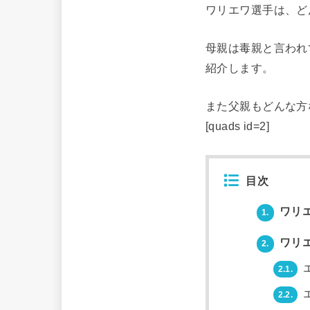
ワリエワ選手は、ど
母親は毒親と言われ
紹介します。
また父親もどんな方
[quads id=2]
目次
ワリ
1.
ワリ
2.
2.1.
2.2.