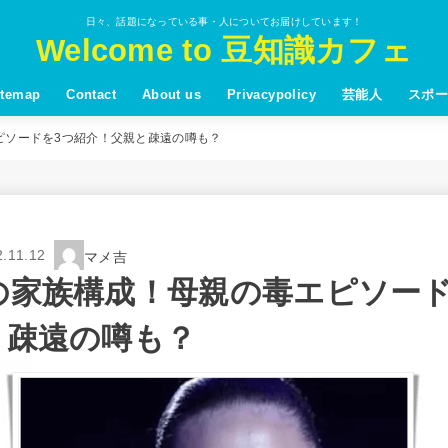
日々、話題になっている事・人についてお届けしています！
Welcome to 豆知識カフェ
itemap
Contact
About us
Privacypolicy
芸能人
スポー
ピソードを3つ紹介！父親と疎遠の噂も？
2.11.12
マメ吉
の家族構成！母親の毒エピソード
と疎遠の噂も？