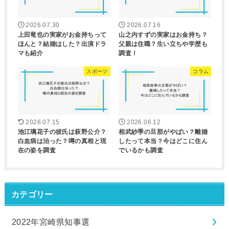
2026.07.30
2026.07.16
上田竜也の実家がお金持ちって
山之内すずの実家はお金持ち？
ほんと？結婚はした？出演ドラ
父親は住職？生い立ちや学歴も
マも紹介
調査！
スポーツ
コラム
2026.07.15
2026.06.12
池江璃花子の彼氏は萩野公介？
相武紗季の旦那がやばい？離婚
白血病は治った？噂の真相と現
したって本当？今はどこに住ん
在の姿を調査
でいるかも調査
カテゴリー
2022年宮崎県知事選