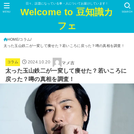
日々、話題になっている事・人についてお届けしています！
Welcome to 豆知識カ
MENU
SEARCH
フェ
HOME
コラム
太った玉山鉄二が一変して痩せた？若いころに戻った？噂の真相を調査！
2024.10.20
コラム
マメ吉
太った玉山鉄二が一変して痩せた？若いころに
戻った？噂の真相を調査！