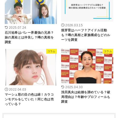
2026.03.15
2025.07.24
畑芽育はハーフ？アイドル活動
石川祐希はバレー界最強の兄弟？
も？噂の真相と家族構成などのル
妹の真祐とは仲良し？噂の真相を
ーツを調査
調査
コラム
コラム
2025.04.30
2022.04.03
浅田真央は結婚を諦めている？破
マーシュ彩の目の色は緑！カラコ
局理由は？年齢やプロフィールも
ンモデルをしていた！同じ色は売
調査
っている？