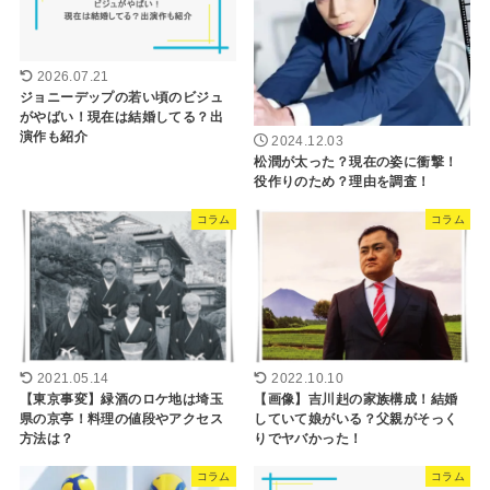
2026.07.21
ジョニーデップの若い頃のビジュ
がやばい！現在は結婚してる？出
演作も紹介
2024.12.03
松潤が太った？現在の姿に衝撃！
役作りのため？理由を調査！
コラム
コラム
2021.05.14
2022.10.10
【東京事変】緑酒のロケ地は埼玉
【画像】吉川赳の家族構成！結婚
県の京亭！料理の値段やアクセス
していて娘がいる？父親がそっく
方法は？
りでヤバかった！
コラム
コラム