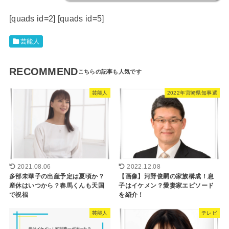
[quads id=2] [quads id=5]
芸能人
RECOMMEND
芸能人
2022年宮崎県知事選
2021.08.06
2022.12.08
多部未華子の出産予定は夏頃か？
【画像】河野俊嗣の家族構成！息
産休はいつから？春馬くんも天国
子はイケメン？愛妻家エピソード
で祝福
を紹介！
芸能人
テレビ