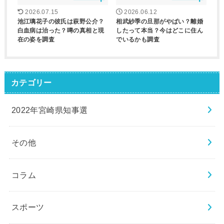
2026.07.15
2026.06.12
池江璃花子の彼氏は萩野公介？
相武紗季の旦那がやばい？離婚
白血病は治った？噂の真相と現
したって本当？今はどこに住ん
在の姿を調査
でいるかも調査
カテゴリー
2022年宮崎県知事選
その他
コラム
スポーツ