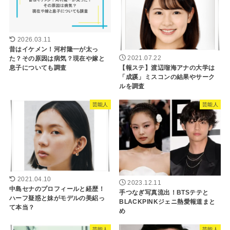
2026.03.11
昔はイケメン！河村隆一が太っ
た？その原因は病気？現在や嫁と
2021.07.22
息子についても調査
【報ステ】渡辺瑠海アナの大学は
「成蹊」ミスコンの結果やサーク
ルを調査
芸能人
芸能人
2021.04.10
2023.12.11
中島セナのプロフィールと経歴！
手つなぎ写真流出！BTSテテと
ハーフ疑惑と妹がモデルの美絽っ
BLACKPINKジェニ熱愛報道まと
て本当？
め
芸能人
芸能人