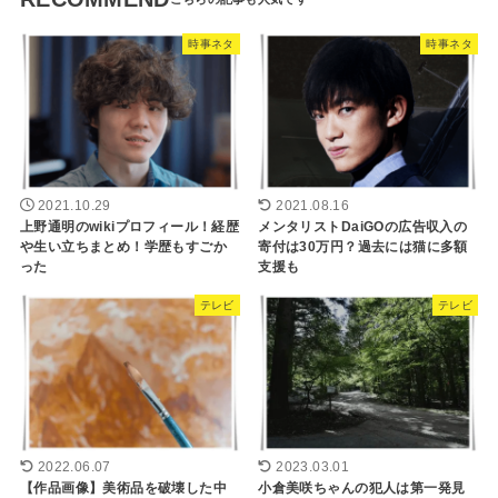
時事ネタ
時事ネタ
2021.10.29
2021.08.16
上野通明のwikiプロフィール！経歴
メンタリストDaiGOの広告収入の
や生い立ちまとめ！学歴もすごか
寄付は30万円？過去には猫に多額
った
支援も
テレビ
テレビ
2022.06.07
2023.03.01
【作品画像】美術品を破壊した中
小倉美咲ちゃんの犯人は第一発見