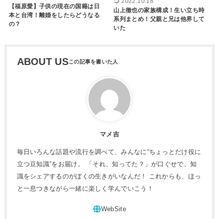
2022.10.18
【福原愛】子供の現在の国籍は日
山上徹也の家族構成！生い立ち時
本と台湾！離婚をしたらどうなる
系列まとめ！父親と兄は他界して
の？
いた
ABOUT US
マメ吉
毎日いろんな話題や流行を調べて、みんなに“ちょっとだけ役に
立つ豆知識”をお届け。 「それ、知ってた？」が口ぐせで、知
識をシェアするのがぼくの生きがいなんだ！ これからも、ほっ
と一息つきながら一緒に楽しく学んでいこう！