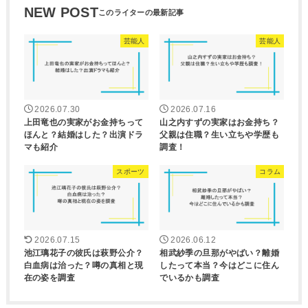
NEW POST
芸能人
芸能人
2026.07.30
2026.07.16
上田竜也の実家がお金持ちって
山之内すずの実家はお金持ち？
ほんと？結婚はした？出演ドラ
父親は住職？生い立ちや学歴も
マも紹介
調査！
スポーツ
コラム
2026.07.15
2026.06.12
池江璃花子の彼氏は萩野公介？
相武紗季の旦那がやばい？離婚
白血病は治った？噂の真相と現
したって本当？今はどこに住ん
在の姿を調査
でいるかも調査