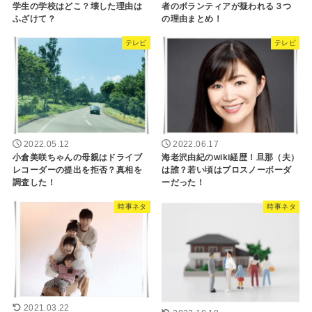
学生の学校はどこ？壊した理由は
者のボランティアが疑われる３つ
ふざけて？
の理由まとめ！
テレビ
テレビ
2022.05.12
2022.06.17
小倉美咲ちゃんの母親はドライブ
海老沢由紀のwiki経歴！旦那（夫）
レコーダーの提出を拒否？真相を
は誰？若い頃はプロスノーボーダ
調査した！
ーだった！
時事ネタ
時事ネタ
2021.03.22