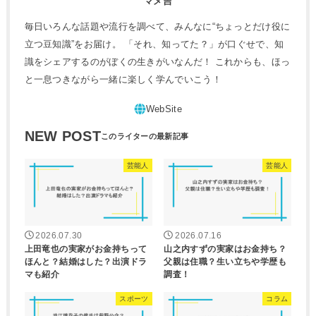
マメ吉
毎日いろんな話題や流行を調べて、みんなに“ちょっとだけ役に
立つ豆知識”をお届け。 「それ、知ってた？」が口ぐせで、知
識をシェアするのがぼくの生きがいなんだ！ これからも、ほっ
と一息つきながら一緒に楽しく学んでいこう！
NEW POST
芸能人
芸能人
2026.07.30
2026.07.16
上田竜也の実家がお金持ちって
山之内すずの実家はお金持ち？
ほんと？結婚はした？出演ドラ
父親は住職？生い立ちや学歴も
マも紹介
調査！
スポーツ
コラム