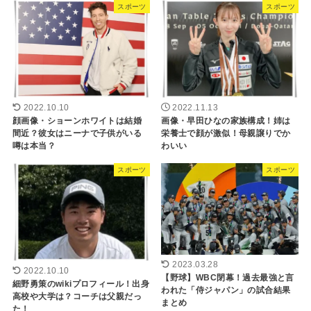
スポーツ
スポーツ
2022.10.10
2022.11.13
顔画像・ショーンホワイトは結婚
画像・早田ひなの家族構成！姉は
間近？彼女はニーナで子供がいる
栄養士で顔が激似！母親譲りでか
噂は本当？
わいい
スポーツ
スポーツ
2023.03.28
2022.10.10
【野球】WBC閉幕！過去最強と言
細野勇策のwikiプロフィール！出身
われた「侍ジャパン」の試合結果
高校や大学は？コーチは父親だっ
まとめ
た！