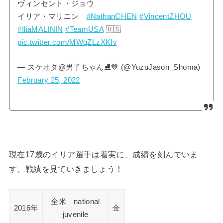
ヴィンセント・ジョウ
イリア・マリニン
#NathanCHEN
#VincentZHOU
#IliaMALININ
#TeamUSA
🇺🇸
pic.twitter.com/MWqZLzXKIv
— スケオタ@男子ちゃん⛸💙 (@YuzuJason_Shoma)
February 25, 2022
現在17歳のイリア選手は着実に、成績を刻んでいま
す。戦績を見ていきましょう！
全米 national
2016年
金
juvenile