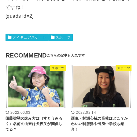
ですね！
[quads id=2]
フィギュアスケート
スポーツ
RECOMMEND
スポーツ
スポーツ
2022.06.03
2022.02.14
須藤弥勒の読み方は（すとうみろ
画像・村瀬心椛の高校はどこ？か
く）名前の由来は犬夜叉が関係し
わいい制服姿や出身中学校も紹
てる？
介！