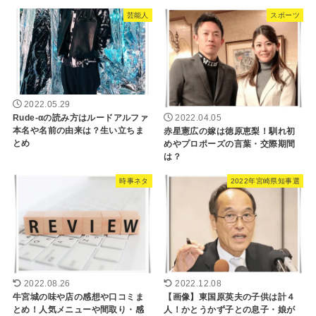
芸能人
スポーツ
2022.05.29
Rude-αの読み方はルードアルファ
2022.04.05
本名や名前の由来は？生い立ちま
赤星憲広の嫁は徳原恵梨！馴れ初
とめ
めやプロポーズの言葉・交際期間
は？
時事ネタ
2022年宮崎県知事選
2022.08.26
2022.12.08
牛宮城の味や店の感想や口コミま
【画像】東国原英夫の子供は計４
とめ！人気メニューや間取り・感
人！かとうかず子との息子・娘が