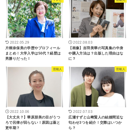
2022.05.29
2022.08.03
片桐奈保美の学歴やプロフィール
【画像】吉羽美華の写真集の中身
まとめ！大学入学は50代？経歴は
や購入方法は？出版した理由はな
男勝りだった！
に？
芸能人
芸能人
2022.10.06
2022.07.03
【大丈夫？】華原朋美の目がうつ
広瀬すずと山﨑賢人の結婚間近な
ろで呂律が回らない！原因は薬と
匂わせ3つを紹介！交際はいつか
更年期？
ら？