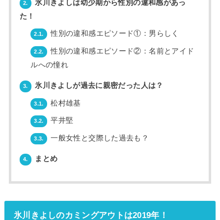
氷川きよしは幼少期から性別の違和感があっ
2.
た！
性別の違和感エピソード①：男らしく
2.1.
性別の違和感エピソード②：名前とアイド
2.2.
ルへの憧れ
氷川きよしが過去に親密だった人は？
3.
松村雄基
3.1.
平井堅
3.2.
一般女性と交際した過去も？
3.3.
まとめ
4.
氷川きよしのカミングアウトは2019年！