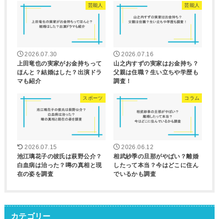
芸能人
芸能人
2026.07.30
2026.07.16
上田竜也の実家がお金持ちって
山之内すずの実家はお金持ち？
ほんと？結婚はした？出演ドラ
父親は住職？生い立ちや学歴も
マも紹介
調査！
スポーツ
コラム
2026.07.15
2026.06.12
池江璃花子の彼氏は萩野公介？
相武紗季の旦那がやばい？離婚
白血病は治った？噂の真相と現
したって本当？今はどこに住ん
在の姿を調査
でいるかも調査
カテゴリー