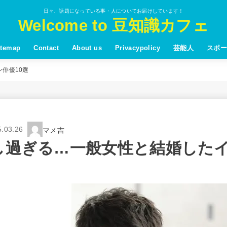
日々、話題になっている事・人についてお届けしています！
Welcome to 豆知識カフェ
itemap
Contact
About us
Privacypolicy
芸能人
スポー
俳優10選
5.03.26
マメ吉
し過ぎる…一般女性と結婚した