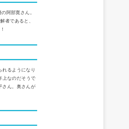
優の阿部寛さん。
理解者であると、
よ！
られるようになり
歳年上なのだそうで
平さん。奥さんが