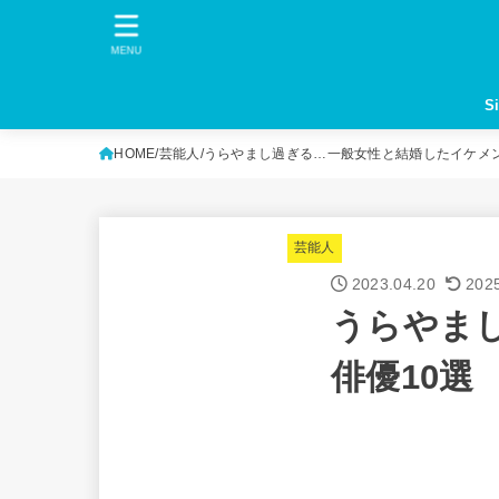
MENU
S
HOME
芸能人
うらやまし過ぎる…一般女性と結婚したイケメン
芸能人
2023.04.20
202
うらやま
俳優10選