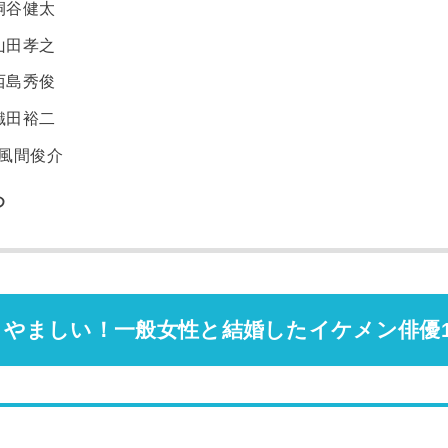
桐谷健太
山田孝之
西島秀俊
織田裕二
風間俊介
め
やましい！一般女性と結婚したイケメン俳優1