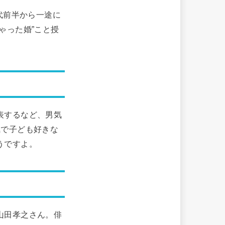
代前半から一途に
ゃった婚”こと授
表するなど、男気
気で子ども好きな
うですよ。
山田孝之さん。俳