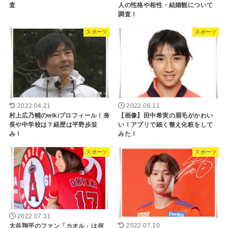
査
人の性格や相性・結婚観について
調査！
スポーツ
スポーツ
2022.04.21
2022.06.11
村上広乃輔のwikiプロフィール！身
【画像】田中希実の眉毛がかわい
長や中学校は？経歴は平野歩並
い！アプリで細く整え化粧をして
み！
みた！
スポーツ
スポーツ
2022.07.31
大谷翔平のファン「カオル」は何
2022.07.10