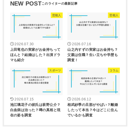
NEW POST
芸能人
芸能人
2026.07.30
2026.07.16
上田竜也の実家がお金持ちって
山之内すずの実家はお金持ち？
ほんと？結婚はした？出演ドラ
父親は住職？生い立ちや学歴も
マも紹介
調査！
スポーツ
コラム
2026.07.15
2026.06.12
池江璃花子の彼氏は萩野公介？
相武紗季の旦那がやばい？離婚
白血病は治った？噂の真相と現
したって本当？今はどこに住ん
在の姿を調査
でいるかも調査