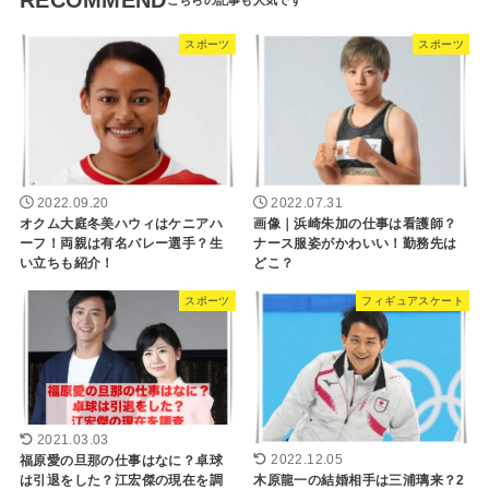
スポーツ
スポーツ
2022.09.20
2022.07.31
オクム大庭冬美ハウィはケニアハ
画像｜浜崎朱加の仕事は看護師？
ーフ！両親は有名バレー選手？生
ナース服姿がかわいい！勤務先は
い立ちも紹介！
どこ？
スポーツ
フィギュアスケート
2021.03.03
福原愛の旦那の仕事はなに？卓球
2022.12.05
は引退をした？江宏傑の現在を調
木原龍一の結婚相手は三浦璃来？2