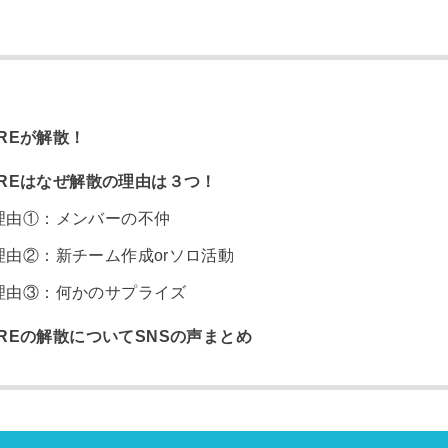
iREが解散！
iREはなぜ解散の理由は３つ！
理由①：メンバーの不仲
理由②：新チーム作成orソロ活動
理由③：何かのサプライズ
iREの解散についてSNSの声まとめ