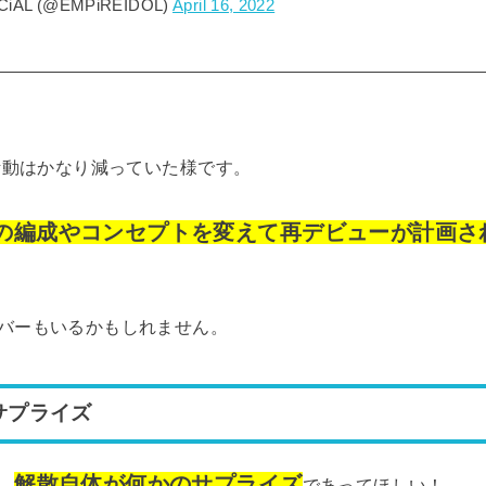
CiAL (@EMPiREIDOL)
April 16, 2022
、活動はかなり減っていた様です。
の編成やコンセプトを変えて再デビューが計画さ
バーもいるかもしれません。
サプライズ
解散自体が何かのサプライズ
、
であってほしい！