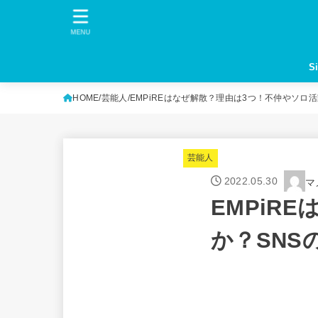
MENU
S
HOME
芸能人
EMPiREはなぜ解散？理由は3つ！不仲やソロ
芸能人
2022.05.30
マ
EMPiR
か？SNS