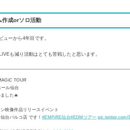
作成orソロ活動
デビューから4年目です。
LIVEも減り活動はとても苦戦したと思います。
MAGiC TOUR
ホール仙台
ました🔥
マン映像作品リリースイベント
仙台パルコ店 です！
#EMPiRE仙台
#EDMツアー
pic.twitter.co