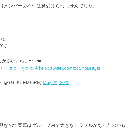
はメンバーの不仲は見受けられませんでした。
した
ぎて
んかあいいねぇ〜☺️❤️”
ツアー
#ゆーきの土産物
pic.twitter.com/zcSYbBHQsF
E (@YU_Ki_EMPiRE)
May 24, 2022
見なので実際はグループ内で大きなトラブルがあったのかも