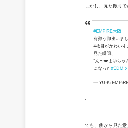
しかし、見た限りで
#EMPiRE大阪
有難う御座いま
4枚目がかわいす
見た瞬間、
“ん〜❤️まゆちゃ
になった
#EDM
— YU-Ki EMPiR
でも、側から見た意