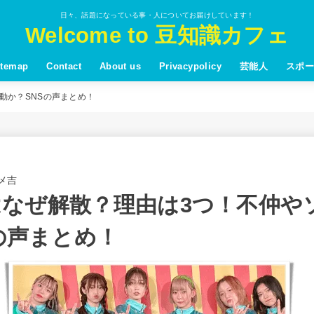
日々、話題になっている事・人についてお届けしています！
Welcome to 豆知識カフェ
itemap
Contact
About us
Privacypolicy
芸能人
スポー
活動か？SNSの声まとめ！
メ吉
Eはなぜ解散？理由は3つ！不仲や
の声まとめ！