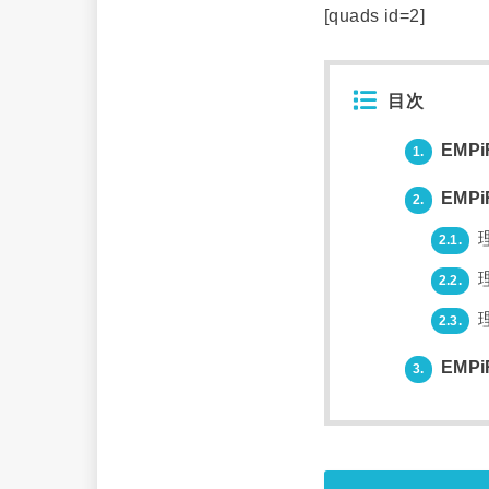
[quads id=2]
目次
EMP
1.
EMP
2.
2.1.
2.2.
2.3.
EMP
3.