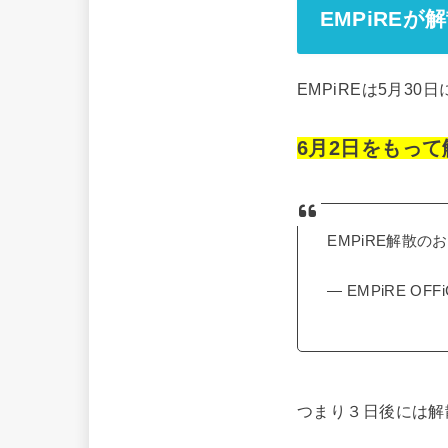
EMPiREが
EMPiREは5月3
6月2日をもっ
EMPiRE解散の
— EMPiRE OFFi
つまり３日後には解