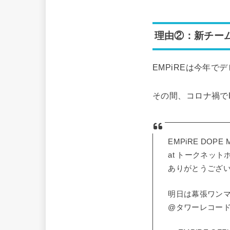
理由②：新チーム
EMPiREは今年で
その間、コロナ禍で
EMPiRE DOPE 
at トークネット
ありがとうござい
明日は幕張ワン
@タワーレコード