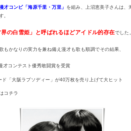
漫才コンビ「海原千里・万里」
を組み、上沼恵美子さんは、
す。
才界の白雪姫」と呼ばれるほどアイドル的存在
でした
歌もかなりの実力を兼ね備え漫才も歌も順調でその結果、
HK漫才コンテスト優秀敢闘賞を受賞
コード「大阪ラプソディー」が40万枚を売り上げて大ヒット
はコチラ