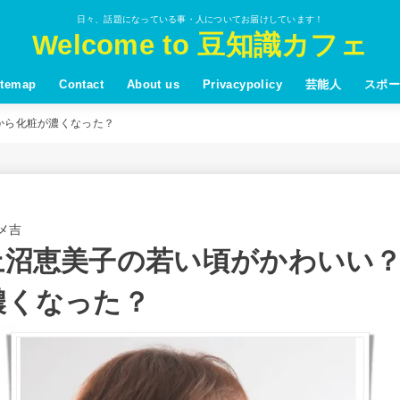
日々、話題になっている事・人についてお届けしています！
Welcome to 豆知識カフェ
itemap
Contact
About us
Privacypolicy
芸能人
スポー
から化粧が濃くなった？
メ吉
上沼恵美子の若い頃がかわいい
濃くなった？