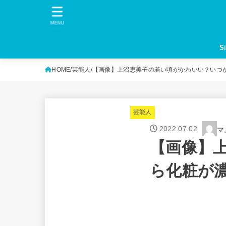
MENU
S
HOME
芸能人
【画像】上沼恵美子の若い頃がかわいい？いつ
芸能人
2022.07.02
マ
【画像】
ら化粧が