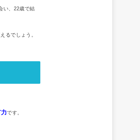
会い、22歳で結
言えるでしょう。
有力
です。