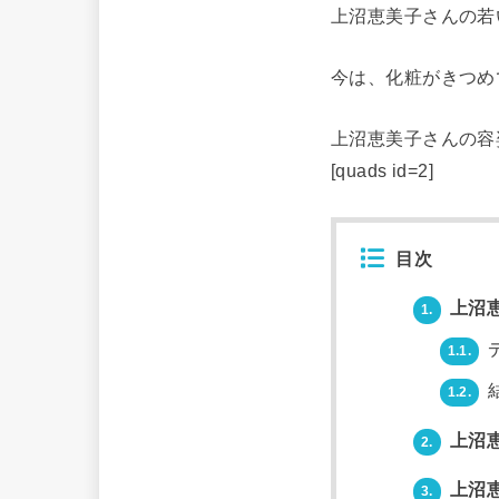
上沼恵美子さんの若
今は、化粧がきつめ
上沼恵美子さんの容
[quads id=2]
目次
上沼
1.
1.1.
1.2.
上沼
2.
上沼
3.