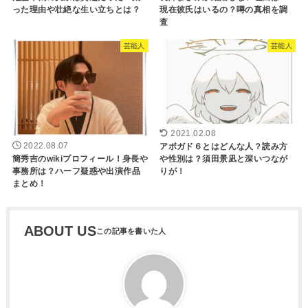
った理由や壮絶な生い立ちとは？
現在彼氏はいるの？噂の真相を調
査
芸能人
芸能人
2021.02.08
アボガド６とはどんな人？読み方
2022.08.07
や性別は？須田景凪と深いつなが
簡秀吉のwikiプロフィール！身長や
りが！
事務所は？ハーフ疑惑や出演作品
まとめ！
ABOUT US