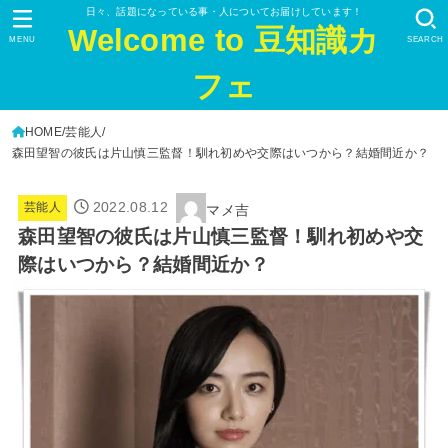
日々、話題になっている事・人についてお届けしています！
Welcome to 豆知識カ
MENU
SEARCH
フェ
HOME
芸能人
森田望智の彼氏は片山慎三監督！馴れ初めや交際はいつから？結婚間近か？
2022.08.12
芸能人
マメ吉
森田望智の彼氏は片山慎三監督！馴れ初めや交
際はいつから？結婚間近か？