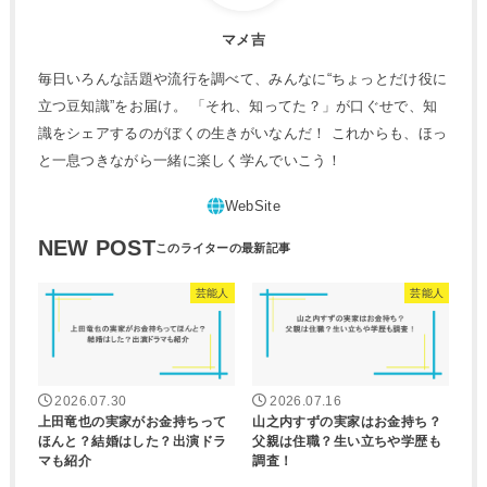
マメ吉
毎日いろんな話題や流行を調べて、みんなに“ちょっとだけ役に
立つ豆知識”をお届け。 「それ、知ってた？」が口ぐせで、知
識をシェアするのがぼくの生きがいなんだ！ これからも、ほっ
と一息つきながら一緒に楽しく学んでいこう！
NEW POST
芸能人
芸能人
2026.07.30
2026.07.16
上田竜也の実家がお金持ちって
山之内すずの実家はお金持ち？
ほんと？結婚はした？出演ドラ
父親は住職？生い立ちや学歴も
マも紹介
調査！