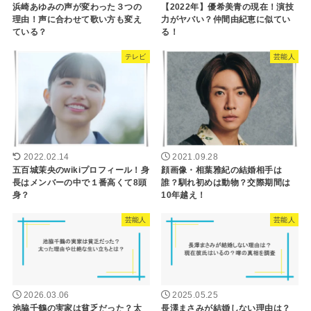
浜崎あゆみの声が変わった３つの
【2022年】優希美青の現在！演技
理由！声に合わせて歌い方も変え
力がヤバい？仲間由紀恵に似てい
ている？
る！
テレビ
芸能人
2022.02.14
2021.09.28
五百城茉央のwikiプロフィール！身
顔画像・相葉雅紀の結婚相手は
長はメンバーの中で１番高くて8頭
誰？馴れ初めは動物？交際期間は
身？
10年越え！
芸能人
芸能人
2026.03.06
2025.05.25
池脇千鶴の実家は貧乏だった？太
長澤まさみが結婚しない理由は？