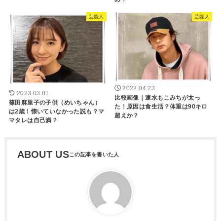
芸能人
芸能人
2022.04.23
2023.03.01
比較画像｜速水もこみちが太っ
篠田麻里子の子供（めいちゃん）
た！原因は食生活？体重は90キロ
は2歳！懐いていなかった説も？マ
超えか？
マタレは自己満？
ABOUT US