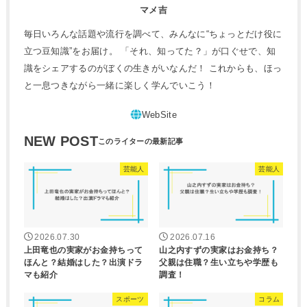
マメ吉
毎日いろんな話題や流行を調べて、みんなに“ちょっとだけ役に
立つ豆知識”をお届け。 「それ、知ってた？」が口ぐせで、知
識をシェアするのがぼくの生きがいなんだ！ これからも、ほっ
と一息つきながら一緒に楽しく学んでいこう！
NEW POST
芸能人
芸能人
2026.07.30
2026.07.16
上田竜也の実家がお金持ちって
山之内すずの実家はお金持ち？
ほんと？結婚はした？出演ドラ
父親は住職？生い立ちや学歴も
マも紹介
調査！
スポーツ
コラム