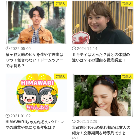
芸能人
芸能人
2022.05.09
2024.11.14
藤ヶ谷太輔のヒゲを生やす理由は
ミキティは太った？昔との体型の
３つ！似合わない！ドームツアー
違いは？その理由を徹底調査！
では剃る？
芸能人
芸能人
2021.01.02
HIMAWARIちゃんねるのパパ・マ
2021.12.29
マの職業や気になる年収は？
大政絢とToruの馴れ初めは友人の
紹介！交際期間を時系列でまと
め！