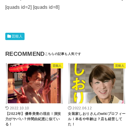
[quads id=2] [quads id=8]
芸能人
RECOMMEND
芸能人
芸能人
2022.10.10
2022.06.12
【2022年】優希美青の現在！演技
女装家しおりさんのwikiプロフィー
力がヤバい？仲間由紀恵に似てい
ル！本名や年齢は？店も経営して
る！
た！