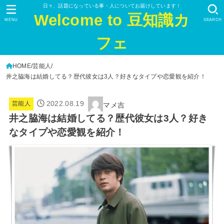
日々、話題になっている事・人についてお届けしています！
Welcome to 豆知識カ
MENU
SEARCH
フェ
HOME
芸能人
井之脇海は結婚してる？歴代彼女は3人？好きなタイプや恋愛観を紹介！
2022.08.19
芸能人
マメ吉
井之脇海は結婚してる？歴代彼女は3人？好き
なタイプや恋愛観を紹介！