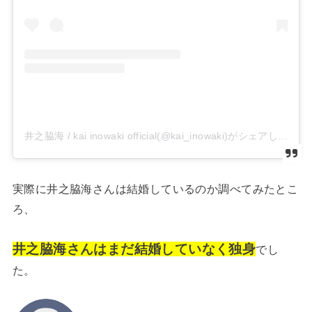
井之脇海 / kai inowaki official(@kai_inowaki)がシェアした投稿
実際に井之脇海さんは結婚しているのか調べてみたとこ
ろ、
井之脇海さんはまだ結婚していなく独身
でし
た。