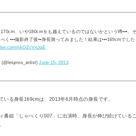
170cm、いや180cmをも越えているのではないかという噂•••。
く•••撮影終了後••身長測ってみました！結果は•••169cmでし
itter.com/nkQZcVnJqE
lespros_artist)
June 15, 2013
いる身長169cmは、2013年6月時点の身長です。
ィ番組「しゃべくり007」に出演時、身長が伸び続けている
。