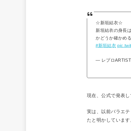
☆新垣結衣☆
新垣結衣の身長は
かどうか確かめるべ
#新垣結衣
pic.tw
— レプロARTIST (@
現在、公式で発表して
実は、以前バラエテ
たと明かしています