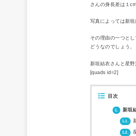
さんの身長差は１c
写真によっては新垣
その理由の一つとし
どうなのでしょう。
新垣結衣さんと星野
[quads id=2]
目次
新垣結
1.
1.1.
1.2.