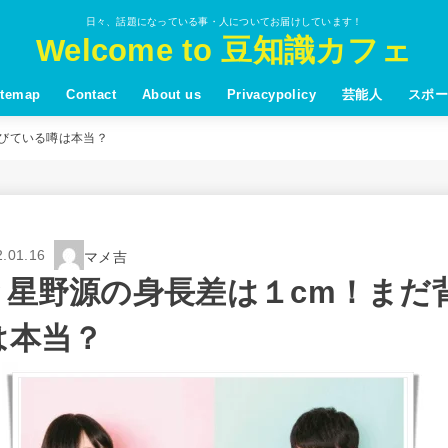
日々、話題になっている事・人についてお届けしています！
Welcome to 豆知識カフェ
itemap
Contact
About us
Privacypolicy
芸能人
スポー
びている噂は本当？
2.01.16
マメ吉
と星野源の身長差は１cm！まだ
は本当？