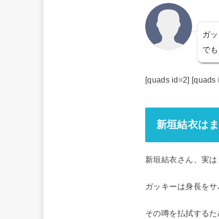
ガッ
でも
[quads id=2] [quads 
新垣結衣は
新垣結衣さん、実は
ガッキーは身長をサ
その噂を払拭するた