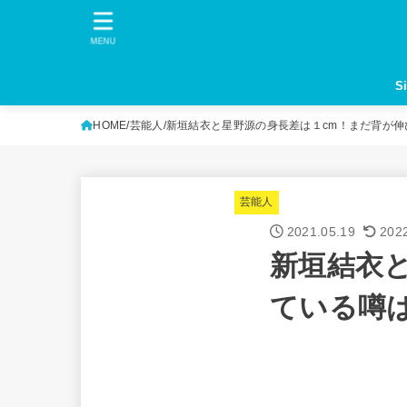
MENU
S
HOME
芸能人
新垣結衣と星野源の身長差は１cm！まだ背が伸
芸能人
2021.05.19
202
新垣結衣
ている噂