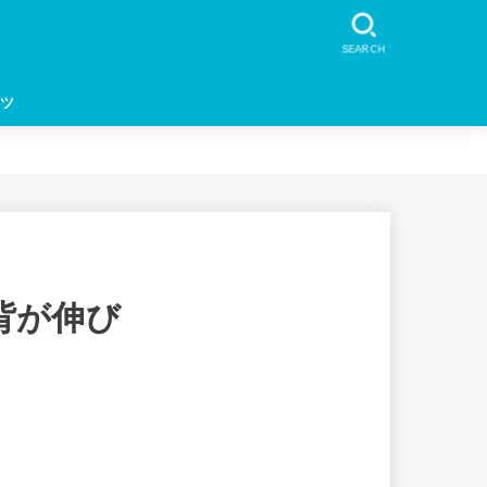
SEARCH
ツ
背が伸び