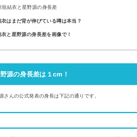
新垣結衣と星野源の身長差
結衣はまだ背が伸びている噂は本当？
結衣と星野源の身長差を画像で！
野源の身長差は１cm！
源さんの公式発表の身長は下記の通りです。