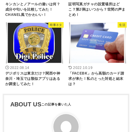
キンカンとノアールの違いは何？
証明写真ガチャの設置場所はど
成分や匂いを比較してみた！
こ？第2弾はいつから？世間の声ま
CHANEL風でかわいい！
とめ！
時事ネタ
生活
2022.08.14
2022.10.19
デジポリスは東京だけ？関西や神
「FACEBK」から高額のカード請
奈川・埼玉では類似アプリはある
求が来た！私のとった対処と結末
か調査してみた！
は？
ABOUT US