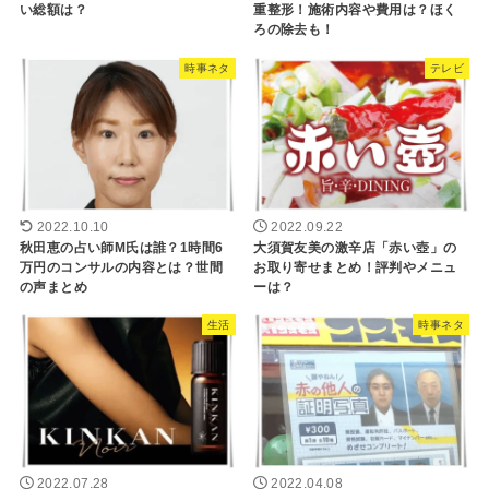
い総額は？
重整形！施術内容や費用は？ほく
ろの除去も！
時事ネタ
テレビ
2022.10.10
2022.09.22
秋田恵の占い師M氏は誰？1時間6
大須賀友美の激辛店「赤い壺」の
万円のコンサルの内容とは？世間
お取り寄せまとめ！評判やメニュ
の声まとめ
ーは？
生活
時事ネタ
2022.07.28
2022.04.08