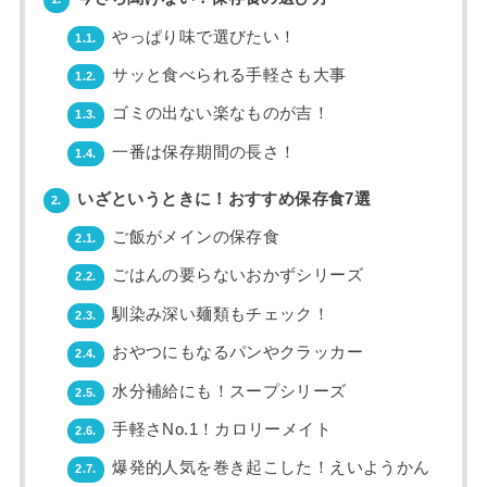
やっぱり味で選びたい！
1.1.
サッと食べられる手軽さも大事
1.2.
ゴミの出ない楽なものが吉！
1.3.
一番は保存期間の長さ！
1.4.
いざというときに！おすすめ保存食7選
2.
ご飯がメインの保存食
2.1.
ごはんの要らないおかずシリーズ
2.2.
馴染み深い麺類もチェック！
2.3.
おやつにもなるパンやクラッカー
2.4.
水分補給にも！スープシリーズ
2.5.
手軽さNo.1！カロリーメイト
2.6.
爆発的人気を巻き起こした！えいようかん
2.7.