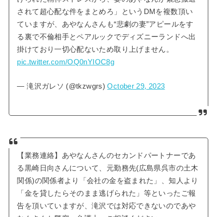
されて超心配な件をまとめろ」というDMを複数頂い
ていますが、あやなんさんも“悲劇の妻”アピールをす
る裏で不倫相手とペアルックでディズニーランドへ出
掛けており一切心配ないため取り上げません。
pic.twitter.com/OQ0nYIOC8g
— 滝沢ガレソ (@tkzwgrs)
October 29, 2023
【業務連絡】あやなんさんのセカンドパートナーであ
る黒崎日向さんについて、元勤務先(広島県呉市の土木
関係)の関係者より「会社の金を盗まれた」、知人より
「金を貸したらそのまま逃げられた」等といったご報
告を頂いていますが、滝沢では対応できないのであや