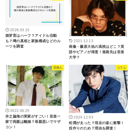
2026.03.15
畑芽育はハーフ？アイドル活動
も？噂の真相と家族構成などのル
2021.12.13
ーツを調査
画像・藤原大祐の高校はどこ？英
語やピアノが得意！進路先は音楽
大学？
芸能人
コラム
2022.06.25
井之脇海の実家がすごい！音楽一
2024.12.03
家で両親は離婚？母親思いでマザ
松潤が太った？現在の姿に衝撃！
コン！
役作りのため？理由を調査！