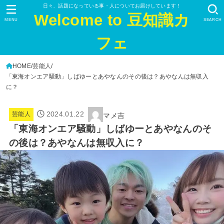
日々、話題になっている事・人についてお届けしています！
Welcome to 豆知識カ
MENU
SEARCH
フェ
HOME
芸能人
「東海オンエア騒動」しばゆーとあやなんのその後は？あやなんは無収入
に？
2024.01.22
芸能人
マメ吉
「東海オンエア騒動」しばゆーとあやなんのそ
の後は？あやなんは無収入に？