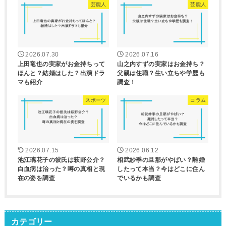
芸能人
芸能人
2026.07.30
2026.07.16
上田竜也の実家がお金持ちって
山之内すずの実家はお金持ち？
ほんと？結婚はした？出演ドラ
父親は住職？生い立ちや学歴も
マも紹介
調査！
スポーツ
コラム
2026.07.15
2026.06.12
池江璃花子の彼氏は萩野公介？
相武紗季の旦那がやばい？離婚
白血病は治った？噂の真相と現
したって本当？今はどこに住ん
在の姿を調査
でいるかも調査
カテゴリー