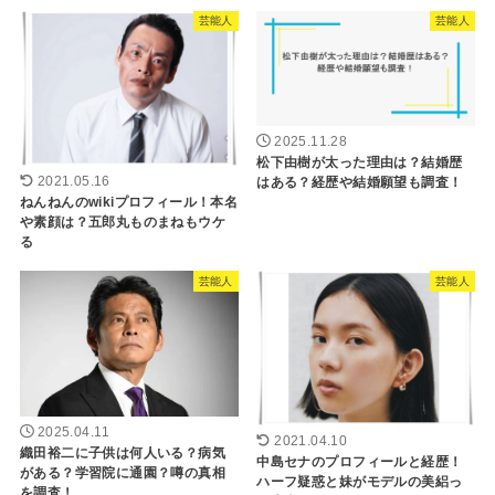
芸能人
芸能人
2025.11.28
松下由樹が太った理由は？結婚歴
はある？経歴や結婚願望も調査！
2021.05.16
ねんねんのwikiプロフィール！本名
や素顔は？五郎丸ものまねもウケ
る
芸能人
芸能人
2025.04.11
2021.04.10
織田裕二に子供は何人いる？病気
中島セナのプロフィールと経歴！
がある？学習院に通園？噂の真相
ハーフ疑惑と妹がモデルの美絽っ
を調査！