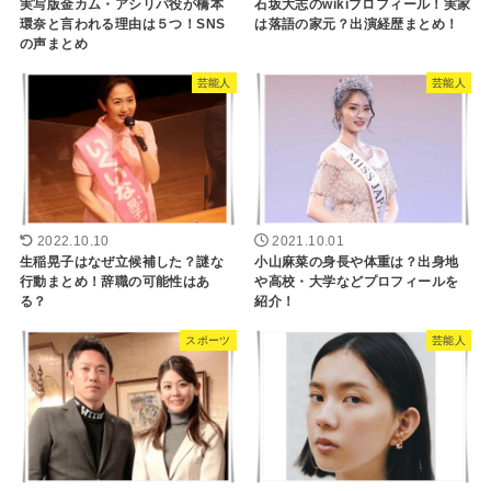
実写版金カム・アシリパ役が橋本
石坂大志のwikiプロフィール！実家
環奈と言われる理由は５つ！SNS
は落語の家元？出演経歴まとめ！
の声まとめ
芸能人
芸能人
2022.10.10
2021.10.01
生稲晃子はなぜ立候補した？謎な
小山麻菜の身長や体重は？出身地
行動まとめ！辞職の可能性はあ
や高校・大学などプロフィールを
る？
紹介！
スポーツ
芸能人