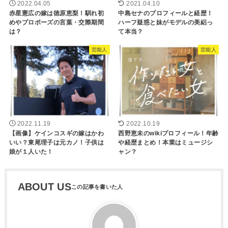
2022.04.05
2021.04.10
赤星憲広の嫁は徳原恵梨！馴れ初
中島セナのプロフィールと経歴！
めやプロポーズの言葉・交際期間
ハーフ疑惑と妹がモデルの美絽っ
は？
て本当？
芸能人
芸能人
2022.11.19
2022.10.19
【画像】ケインコスギの嫁はかわ
西野恵未のwikiプロフィール！年齢
いい？東尾理子は元カノ！子供は
や経歴まとめ！本業はミュージシ
娘が１人いた！
ャン？
ABOUT US