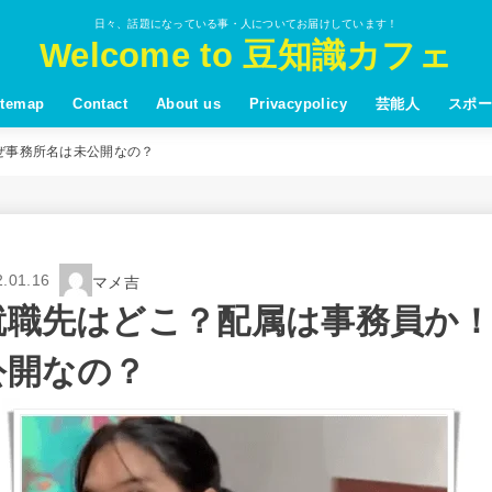
日々、話題になっている事・人についてお届けしています！
Welcome to 豆知識カフェ
itemap
Contact
About us
Privacypolicy
芸能人
スポー
ぜ事務所名は未公開なの？
2.01.16
マメ吉
就職先はどこ？配属は事務員か
公開なの？