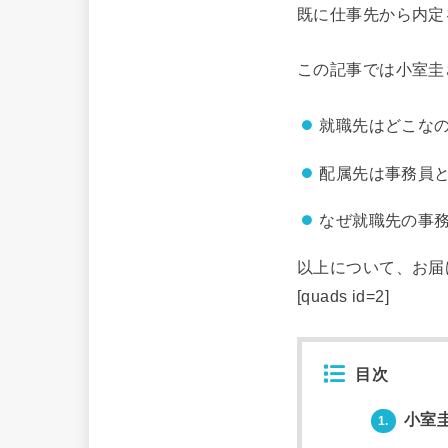
既に仕事先から内定
この記事では小室圭
就職先はどこな
配属先は事務員
なぜ就職先の事
以上について、お届
[quads id=2]
目次
小室
1.