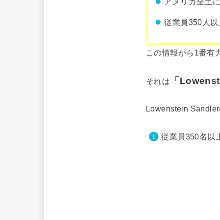
アメリカ全土
従業員350人
この情報から1番有
「Lowenst
それは
Lowenstein 
従業員350名以