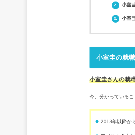
小室
2.
小室
3.
小室圭の就
小室圭さんの就
今、分かっているこ
2018年以降