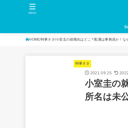
MENU
S
HOME
時事ネタ
小室圭の就職先はどこ？配属は事務員か！な
時事ネタ
2021.09.25
202
小室圭の
所名は未