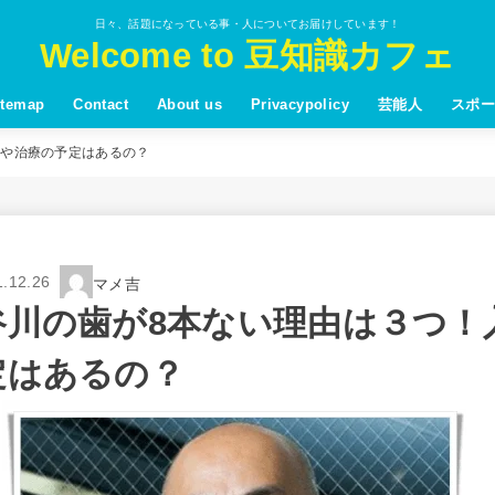
日々、話題になっている事・人についてお届けしています！
Welcome to 豆知識カフェ
itemap
Contact
About us
Privacypolicy
芸能人
スポー
歯や治療の予定はあるの？
1.12.26
マメ吉
谷川の歯が8本ない理由は３つ！
定はあるの？