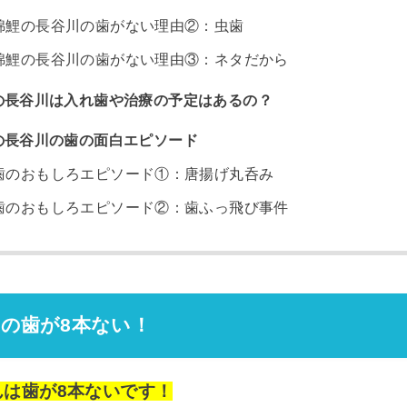
錦鯉の長谷川の歯がない理由②：虫歯
錦鯉の長谷川の歯がない理由③：ネタだから
の長谷川は入れ歯や治療の予定はあるの？
の長谷川の歯の面白エピソード
歯のおもしろエピソード①：唐揚げ丸呑み
歯のおもしろエピソード②：歯ふっ飛び事件
の歯が8本ない！
んは歯が8本ないです！