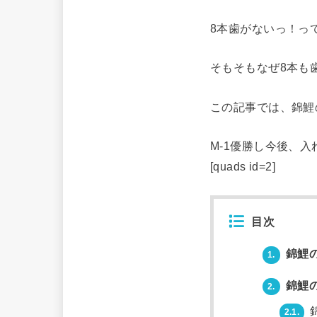
8本歯がないっ！っ
そもそもなぜ8本も
この記事では、錦鯉
M-1優勝し今後、
[quads id=2]
目次
錦鯉の
1.
錦鯉
2.
2.1.