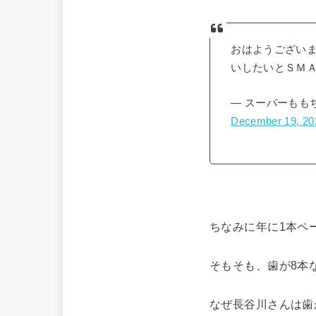
おはようござい
いしたいとＳＭ
— スーパーももち
December 19, 20
ちなみに年に1本ペ
そもそも、歯が8本
なぜ長谷川さんは歯