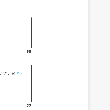
ださい😂
#ラ