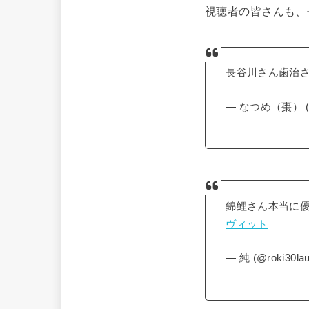
視聴者の皆さんも、
長谷川さん歯治
— なつめ（棗） (@
錦鯉さん本当に優
ヴィット
— 純 (@roki30la