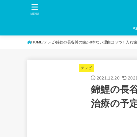
MENU
S
HOME
テレビ
錦鯉の長谷川の歯が8本ない理由は３つ！入れ
テレビ
2021.12.20
202
錦鯉の長
治療の予