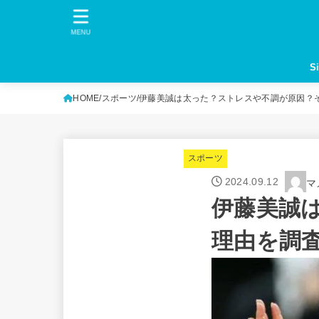
MENU
S
HOME
スポーツ
伊藤美誠は太った？ストレスや不調が原因？
スポーツ
2024.09.12
マ
伊藤美誠
理由を調