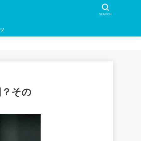
SEARCH
ツ
因？その