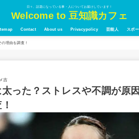
日々、話題になっている事・人についてお届けしています！
Welcome to 豆知識カフェ
itemap
Contact
About us
Privacypolicy
芸能人
スポー
その理由を調査！
メ吉
は太った？ストレスや不調が原
査！