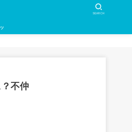
SEARCH
ツ
に？不仲