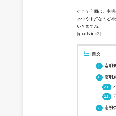
そこで今回は、南明
不仲や不妊なのど噂
いきますね。
[quads id=2]
目次
南明
1.
南明
2.
2.1.
2.2.
南明
3.