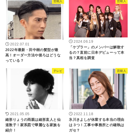
芸能人
芸能人
2024.06.19
2022.07.01
「ケプラー」のメンバーは解散す
2022年最新・田中樹の髪型が最
るの？直前に日本デビューって本
高！オーダー方法や後ろはどうな
当？真相を調査
っている？
テレビ
芸能人
2021.05.05
2022.11.18
緒形りょうの両親は緒形直人と仙
氷川きよしが休業する本当の理由
道敦子！家系図で華麗なる家族を
は３つ！工事や事務所との確執は
紹介！
ガセ？