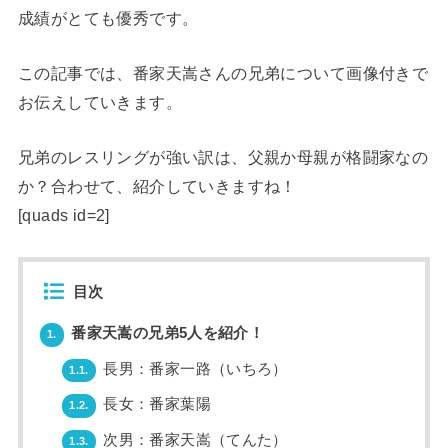
成績がとても優秀です。
この記事では、番家天嵩さんの兄弟について画像付きで
お伝えしていきます。
兄弟のレスリングが強い訳は、父親か母親が格闘家なの
か？合わせて、紹介していきますね！
[quads id=2]
目次
番家天嵩の兄弟5人を紹介！
1.
長男：番家一路（いちろ）
1.1.
長女：番家葉陽
1.2.
次男：番家天嵩（てんた）
1.3.