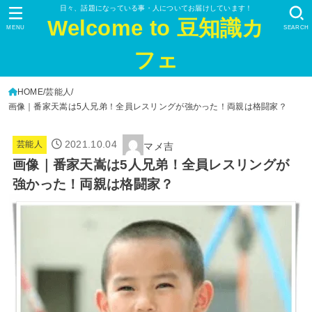
日々、話題になっている事・人についてお届けしています！
Welcome to 豆知識カ
MENU
SEARCH
フェ
HOME
芸能人
画像｜番家天嵩は5人兄弟！全員レスリングが強かった！両親は格闘家？
2021.10.04
芸能人
マメ吉
画像｜番家天嵩は5人兄弟！全員レスリングが
強かった！両親は格闘家？