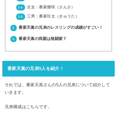
次女：番家燦咲（さんさ）
1.4.
三男：番家玖太（きゅうた）
1.5.
番家天嵩の兄弟のレスリングの成績がすごい！
2.
番家天嵩の両親は格闘家？
3.
番家天嵩の兄弟5人を紹介！
それでは、番家天嵩さんの5人の兄弟について紹介して
いきます。
兄弟構成はこちらです。