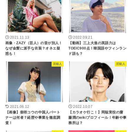
2021.11.13
2022.09.21
画像・ZAZY（芸人）の昔が別人！
【動画】三上大進の英語力は
なぜ金髪に派手な衣装？オネエ疑
TOEIC900点！韓国語やフィンラン
惑も！
ド語も？
芸能人
芸能人
2021.06.12
2022.10.07
【画像】柴咲コウの中国人パート
【カラオケ行こ！】岡聡実役の齋
ナーは何者？経歴や事業を徹底調
藤潤のwikiプロフィール！年齢や事
査！
務所は？