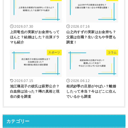
2026.07.30
2026.07.16
上田竜也の実家がお金持ちって
山之内すずの実家はお金持ち？
ほんと？結婚はした？出演ドラ
父親は住職？生い立ちや学歴も
マも紹介
調査！
スポーツ
コラム
2026.07.15
2026.06.12
池江璃花子の彼氏は萩野公介？
相武紗季の旦那がやばい？離婚
白血病は治った？噂の真相と現
したって本当？今はどこに住ん
在の姿を調査
でいるかも調査
カテゴリー